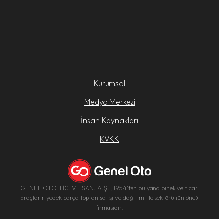
Kurumsal
Medya Merkezi
İnsan Kaynakları
KVKK
GENEL OTO TİC. VE SAN. A.Ş. , 1954’ten bu yana binek ve ticari
araçların yedek parça toptan satışı ve dağıtımı ile sektörünün öncü
firmasıdır.